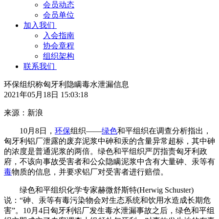
会员动态
会员单位
加入我们
入会指南
协会章程
组织架构
联系我们
环保组织称匈牙利隐瞒毒水泄漏信息
2021年05月18日 15:03:18
来源：新浪
10月8日，
环保
组织――
绿色
和平组织在调查分析指出，
匈牙利铝厂泄露的废弃泥浆中砷和汞的含量异常超标，其中砷
的浓度是普通泥浆的两倍。绿色和平组织严厉指责匈牙利政
府，不该向事故受害者和公众隐瞒泥浆中含有大量砷、汞等有
毒
物质的信息，并要求铝厂对受害者进行赔偿。
绿色和平组织化学专家赫微舒斯特(Herwig Schuster)
说：“砷、汞等有毒污染物会对生态系统和饮用水造成长期危
害”。10月4日匈牙利铝厂发生毒水泄漏事故之后，绿色和平组