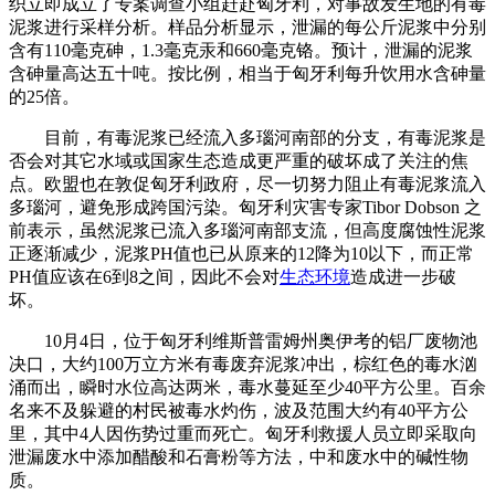
织立即成立了专案调查小组赶赴匈牙利，对事故发生地的有毒
泥浆进行采样分析。样品分析显示，泄漏的每公斤泥浆中分别
含有110毫克砷，1.3毫克汞和660毫克铬。预计，泄漏的泥浆
含砷量高达五十吨。按比例，相当于匈牙利每升饮用水含砷量
的25倍。
目前，有毒泥浆已经流入多瑙河南部的分支，有毒泥浆是
否会对其它水域或国家生态造成更严重的破坏成了关注的焦
点。欧盟也在敦促匈牙利政府，尽一切努力阻止有毒泥浆流入
多瑙河，避免形成跨国污染。匈牙利灾害专家Tibor Dobson 之
前表示，虽然泥浆已流入多瑙河南部支流，但高度腐蚀性泥浆
正逐渐减少，泥浆PH值也已从原来的12降为10以下，而正常
PH值应该在6到8之间，因此不会对
生态环境
造成进一步破
坏。
10月4日，位于匈牙利维斯普雷姆州奥伊考的铝厂废物池
决口，大约100万立方米有毒废弃泥浆冲出，棕红色的毒水汹
涌而出，瞬时水位高达两米，毒水蔓延至少40平方公里。百余
名来不及躲避的村民被毒水灼伤，波及范围大约有40平方公
里，其中4人因伤势过重而死亡。匈牙利救援人员立即采取向
泄漏废水中添加醋酸和石膏粉等方法，中和废水中的碱性物
质。